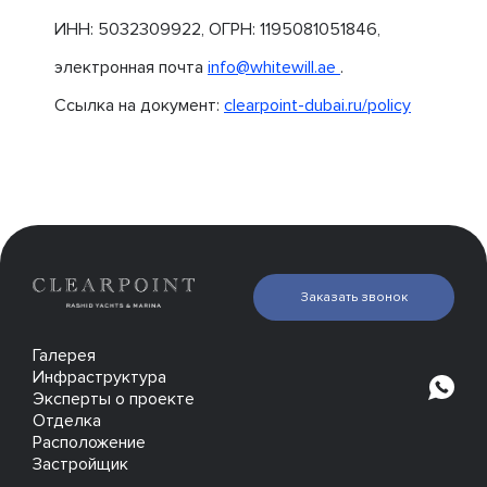
ИНН: 5032309922, ОГРН: 1195081051846,
электронная почта
info@whitewill.ae
.
Ссылка на документ:
clearpoint-dubai.ru/policy
Заказать звонок
Галерея
Инфраструктура
Эксперты о проекте
Отделка
Расположение
Застройщик