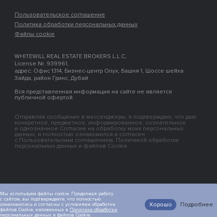
Пользовательское соглашение
Политика обработки персональных данных
Файлы cookie
WHITEWILL REAL ESTATE BROKERS L.L.C,
License Nr. 939961,
адрес: Офис 1314, Бизнес-центр Onyx, Башня 1, Шоссе шейха
Зайда, район Гринс, Дубай
Вся представленная информация на сайте не является
публичной офертой
Отправляя сообщение в мессенджеры, я подтверждаю, что даю
конкретное, предметное, информированное, сознательное
и однозначное Согласие на обработку моих персональных
данных, и полностью ознакомился и согласен
с Пользовательским соглашением, Политикой обработки
персональных данных и файлов Cookie.
Мы используем файлы cookie. Продолжая работу
с сайтом, вы подтверждаете, что полностью
Хорошо
Подробнее
ознакомились и согласны с условиями обработки
файлов Cookie, изложенных в
Политике обработки
персональных данных и файлов Cookie.